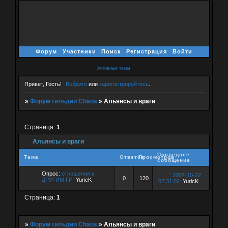
Форум
Участники
Поиск
Регистрация
Войти
Активные темы
Привет, Гость!
Войдите
или
зарегистрируйтесь
.
»
Форум гильдии Chaos
»
Альянсы и враги
Страница:
1
Альянсы и враги
Последнее
Тема
Ответов
Просмотров
сообщение
Опрос:
отношения к
2007-10-22
0
120
ДРУГИМ ГИ
YuricK
02:31:02
YuricK
Страница:
1
»
Форум гильдии Chaos
»
Альянсы и враги