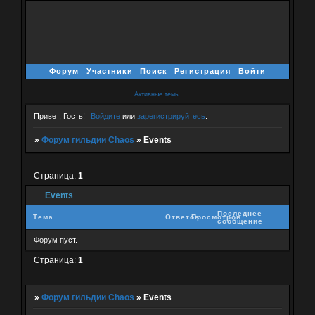
Форум
Участники
Поиск
Регистрация
Войти
Активные темы
Привет, Гость!
Войдите
или
зарегистрируйтесь
.
»
Форум гильдии Chaos
»
Events
Страница:
1
Events
Последнее
Тема
Ответов
Просмотров
сообщение
Форум пуст.
Страница:
1
»
Форум гильдии Chaos
»
Events