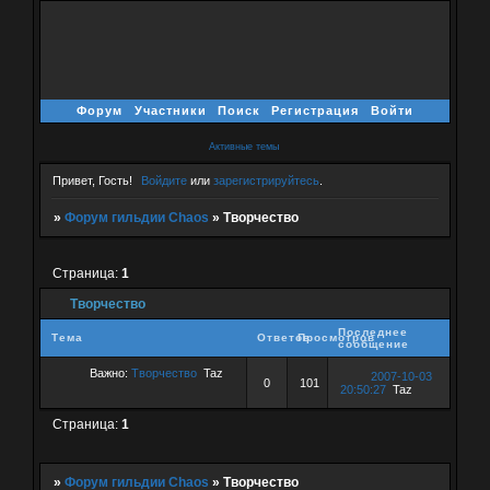
Форум
Участники
Поиск
Регистрация
Войти
Активные темы
Привет, Гость!
Войдите
или
зарегистрируйтесь
.
»
Форум гильдии Chaos
»
Творчество
Страница:
1
Творчество
Последнее
Тема
Ответов
Просмотров
сообщение
Важно:
Творчество
Taz
2007-10-03
0
101
20:50:27
Taz
Страница:
1
»
Форум гильдии Chaos
»
Творчество