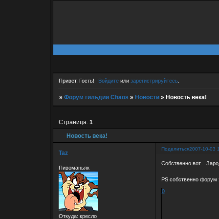
Привет, Гость!
Войдите
или
зарегистрируйтесь
.
»
Форум гильдии Chaos
»
Новости
»
Новость века!
Страница:
1
Новость века!
Поделиться
2007-10-03 
Taz
Собственно вот... Зар
Пивоманьяк
PS собственно форум 
0
Откуда:
кресло