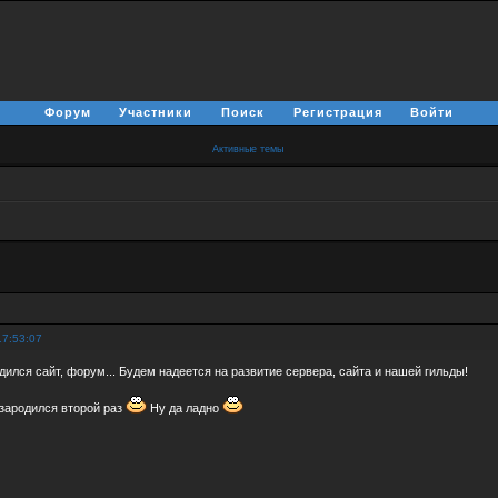
Форум
Участники
Поиск
Регистрация
Войти
Активные темы
17:53:07
одился сайт, форум... Будем надеется на развитие сервера, сайта и нашей гильды!
зародился второй раз
Ну да ладно