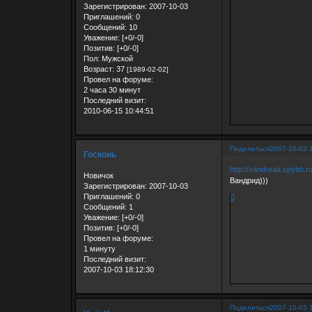
Зарегистрирован
: 2007-10-03
Приглашений:
0
Сообщений:
10
Уважение:
[+0/-0]
Позитив:
[+0/-0]
Пол:
Мужской
Возраст:
37
[1989-02-02]
Провел на форуме:
2 часа 30 минут
Последний визит:
2010-06-15 10:44:51
Поделиться
2007-10-03 
Госконь
http://vandread.spybb.ru
Новичок
Вандрид)))
Зарегистрирован
: 2007-10-03
Приглашений:
0
0
Сообщений:
1
Уважение:
[+0/-0]
Позитив:
[+0/-0]
Провел на форуме:
1 минуту
Последний визит:
2007-10-03 18:12:30
Поделиться
2007-10-03 