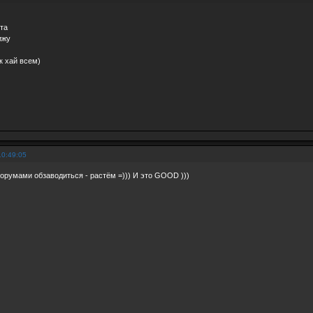
та
ижу
к хай всем)
10:49:05
орумами обзаводиться - растём =))) И это GOOD )))