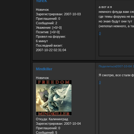
YuricK
а вот и я
Новичок
немного флуда вам сю
Зарегистрирован
: 2007-10-03
где темы форума не в
Приглашений:
0
но знаю будут они тут
Сообщений:
2
(непопал немного, а та
Уважение:
[+0/-0]
Позитив:
[+0/-0]
0
Провел на форуме:
6 минут
Последний визит:
2007-10-22 02:31:04
Поделиться
2007-10-04 
Mindkiller
Я смотрю, все стали ф
Новичок
0
Откуда:
Калининград
Зарегистрирован
: 2007-10-04
Приглашений:
0
Сообщений:
5