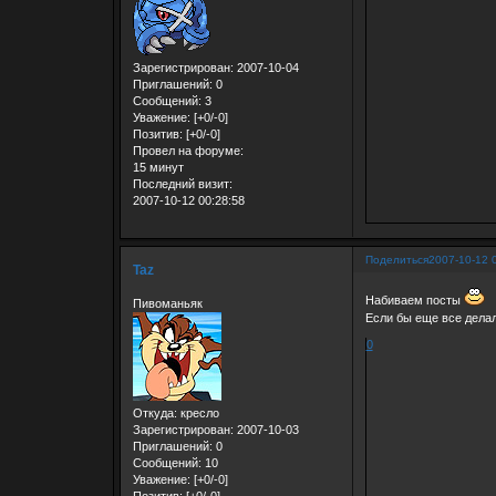
Зарегистрирован
: 2007-10-04
Приглашений:
0
Сообщений:
3
Уважение:
[+0/-0]
Позитив:
[+0/-0]
Провел на форуме:
15 минут
Последний визит:
2007-10-12 00:28:58
Поделиться
2007-10-12 
Taz
Набиваем посты
Пивоманьяк
Если бы еще все делали
0
Откуда:
кресло
Зарегистрирован
: 2007-10-03
Приглашений:
0
Сообщений:
10
Уважение:
[+0/-0]
Позитив:
[+0/-0]