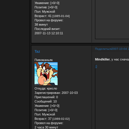
Уважение:
[+0/-0]
Позитив:
[+0/-0]
Пол:
Мужской
Возраст:
41
[1985-01-04]
Провел на форуме:
38 минут
Последний визит:
2007-11-13 12:10:11
Поделиться
2007-10-04 
Taz
Mindkiller
, у нас снач
Пивоманьяк
0
Откуда:
кресло
Зарегистрирован
: 2007-10-03
Приглашений:
0
Сообщений:
10
Уважение:
[+0/-0]
Позитив:
[+0/-0]
Пол:
Мужской
Возраст:
37
[1989-02-02]
Провел на форуме:
2 часа 30 минут