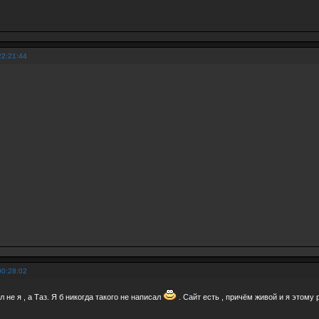
22:21:44
00:28:02
 не я , а Таз. Я б никогда такого не написал
. Сайт есть , причём живой и я этому 