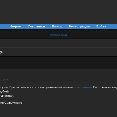
Форум
Участники
Поиск
Регистрация
Войти
Активные темы
у.
11:08:47
 суток. Приглашаем посетить наш уютненький магазин
steam ключей
Постоянные скидк
рублей
ов скидки.
зин GameWing.ru