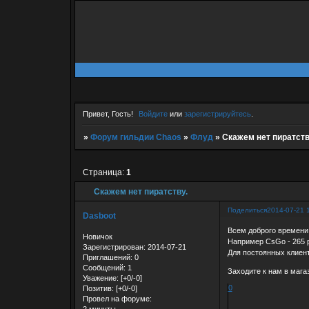
Привет, Гость!
Войдите
или
зарегистрируйтесь
.
»
Форум гильдии Chaos
»
Флуд
»
Скажем нет пиратств
Страница:
1
Скажем нет пиратству.
Поделиться
2014-07-21 
Dasboot
Всем доброго времени
Новичок
Например CsGo - 265 
Зарегистрирован
: 2014-07-21
Для постоянных клиент
Приглашений:
0
Сообщений:
1
Заходите к нам в мага
Уважение:
[+0/-0]
0
Позитив:
[+0/-0]
Провел на форуме:
2 минуты